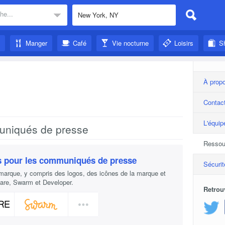
he...
Manger
Café
Vie nocturne
Loisirs
S
À prop
Contac
L'équip
uniqués de presse
Ressou
s pour les communiqués de presse
Sécurit
marque, y compris des logos, des icônes de la marque et
are, Swarm et Developer.
Retrou