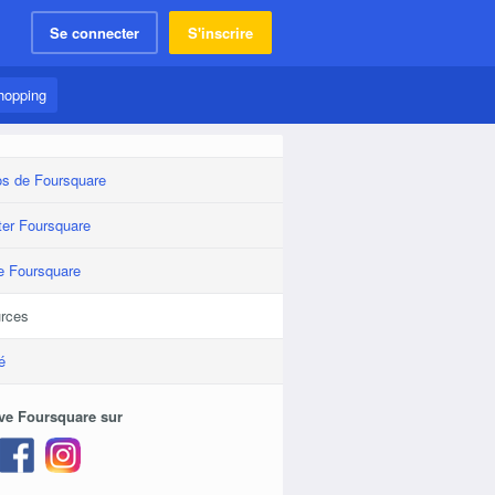
Se connecter
S'inscrire
hopping
os de Foursquare
ter Foursquare
e Foursquare
rces
é
ve Foursquare sur